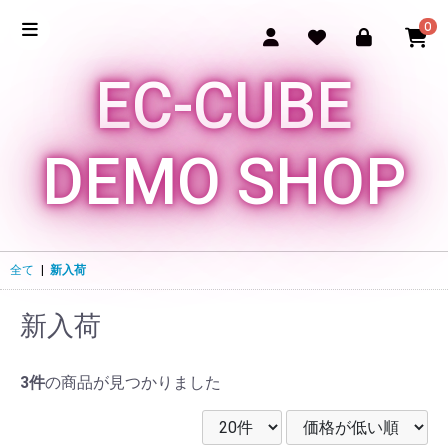
0
EC-CUBE
DEMO SHOP
全て
|
新入荷
新入荷
3件
の商品が見つかりました